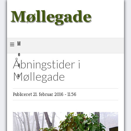
≡
M
e
Åbningstider i
n
Møllegade
u
Publiceret 21. februar 2016 - 11.56