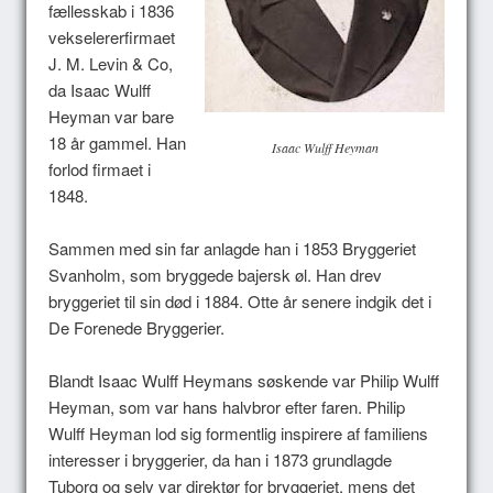
fællesskab i 1836
vekselererfirmaet
J. M. Levin & Co,
da Isaac Wulff
Heyman var bare
18 år gammel. Han
Isaac Wulff Heyman
forlod firmaet i
1848.
Sammen med sin far anlagde han i 1853 Bryggeriet
Svanholm, som bryggede bajersk øl. Han drev
bryggeriet til sin død i 1884. Otte år senere indgik det i
De Forenede Bryggerier.
Blandt Isaac Wulff Heymans søskende var Philip Wulff
Heyman, som var hans halvbror efter faren. Philip
Wulff Heyman lod sig formentlig inspirere af familiens
interesser i bryggerier, da han i 1873 grundlagde
Tuborg og selv var direktør for bryggeriet, mens det