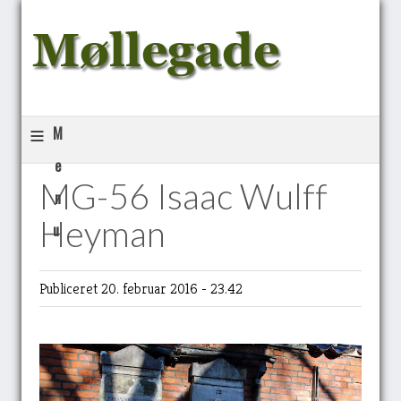
≡
M
e
MG-56 Isaac Wulff
n
Heyman
u
Publiceret 20. februar 2016 - 23.42