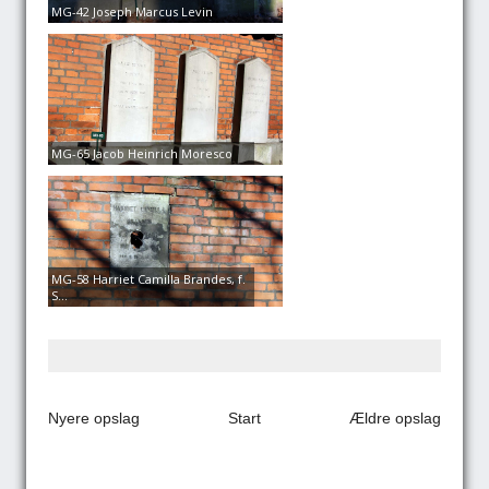
MG-42 Joseph Marcus Levin
MG-65 Jacob Heinrich Moresco
MG-58 Harriet Camilla Brandes, f.
S...
Nyere opslag
Start
Ældre opslag